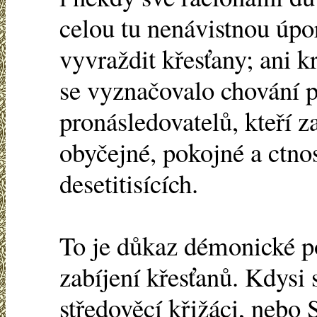
celou tu nenávistnou úpor
vyvraždit křesťany; ani k
se vyznačovalo chování p
pronásledovatelů, kteří z
obyčejné, pokojné a ctno
desetitisících.
To je důkaz démonické p
zabíjení křesťanů. Kdysi
středověcí křižáci, nebo 