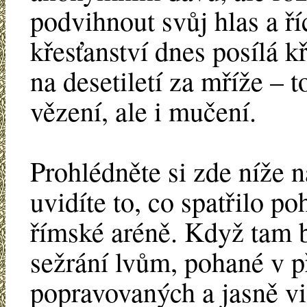
podvihnout svůj hlas a ř
křesťanství dnes posílá 
na desetiletí za mříže –
vězení, ale i mučení.
Prohlédněte si zde níže n
uvidíte to, co spatřilo 
římské aréně. Když tam b
sežrání lvům, pohané v p
popravovaných a jasně vi