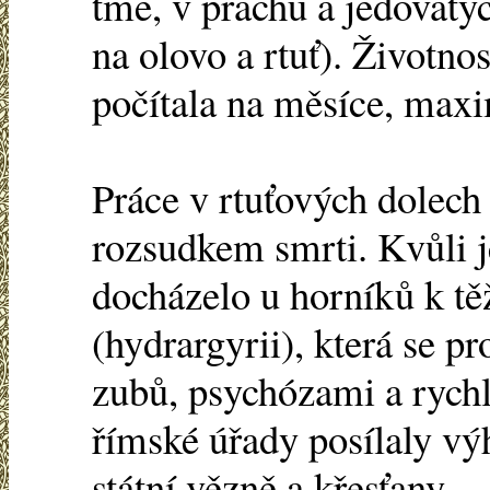
tmě, v prachu a jedovatý
na olovo a rtuť). Životnos
počítala na měsíce, maxi
Práce v rtuťových dolech
rozsudkem smrti. Kvůli
docházelo u horníků k tě
(hydrargyrii), která se 
zubů, psychózami a rychl
římské úřady posílaly vý
státní vězně a křesťany.