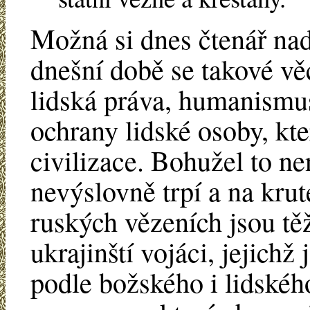
Možná si dnes čtenář nad
dnešní době se takové vě
lidská práva, humanismu
ochrany lidské osoby, kte
civilizace. Bohužel to n
nevýslovně trpí a na krut
ruských vězeních jsou těž
ukrajinští vojáci, jejich
podle božského i lidskéh