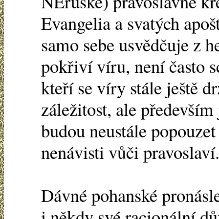
NEruské) pravoslavné kře
Evangelia a svatých apoš
samo sebe usvědčuje z h
pokřiví víru, není často 
kteří se víry stále ještě 
záležitost, ale předevší
budou neustále popouzet
nenávisti vůči pravoslaví.
Dávné pohanské pronásle
i někdy své racionální dů