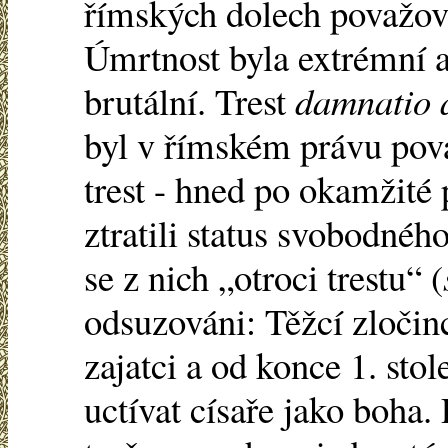
římských dolech považov
Úmrtnost byla extrémní
brutální. Trest
damnatio 
byl v římském právu pova
trest - hned po okamžité
ztratili status svobodného
se z nich „otroci trestu“ (
odsuzováni: Těžcí zločinci
zajatci a od konce 1. stol
uctívat císaře jako boha.