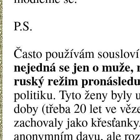
P.S.
Často používám sousloví „
nejedná se jen o muže, 
ruský režim pronásleduj
politiku. Tyto ženy byly 
doby (třeba 20 let ve věz
zachovaly jako křesťanky
anonymním davu, ale ro