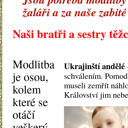
žaláři a za naše zabité
Naši bratři a sestry těžc
Modlitba
Ukrajinští andělé
je osou,
schválením. Pomodle
museli zemřít náhlo
kolem
Království jim neb
které se
otáčí
veškerý