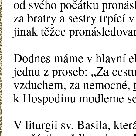
od svého počátku pronásl
za bratry a sestry trpící 
jinak těžce pronásledova
Dodnes máme v hlavní ek
jednu z proseb: „Za cestu
vzduchem, za nemocné,
k Hospodinu modleme se
V liturgii sv. Basila, kte