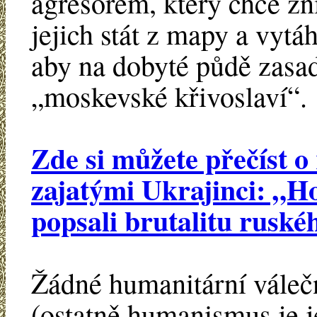
agresorem, který chce zni
jejich stát z mapy a vytáh
aby na dobyté půdě zasadi
„moskevské křivoslaví“.
Zde si můžete přečíst o
zajatými Ukrajinci: „Ho
popsali brutalitu ruskéh
Žádné humanitární váleč
(ostatně humanismus je 