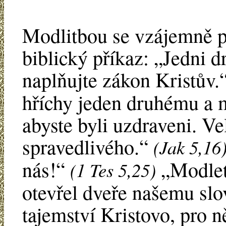
Modlitbou se vzájemně p
biblický příkaz: „Jedni 
naplňujte zákon Kristův.
hříchy jeden druhému a m
abyste byli uzdraveni. V
spravedlivého.“
(Jak 5,16
nás!“
„Modlete
(1 Tes 5,25)
otevřel dveře našemu slo
tajemství Kristovo, pro n