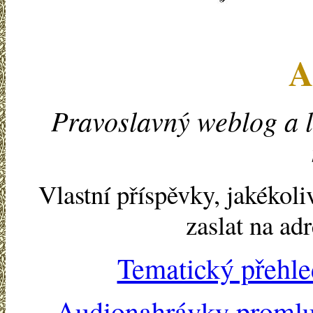
A
Pravoslavný weblog a l
Vlastní příspěvky, jakékol
zaslat na ad
Tematický přehle
Audionahrávky proml