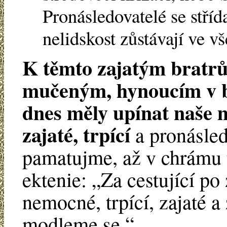
Pronásledovatelé se střída
nelidskost zůstávají ve v
K těmto zajatým bratrů
mučeným, hynoucím v bo
dnes měly upínat naše 
zajaté, trpící
a pronásled
pamatujme, až v chrámu 
ektenie: „Za cestující p
nemocné, trpící, zajaté a
modleme se.“