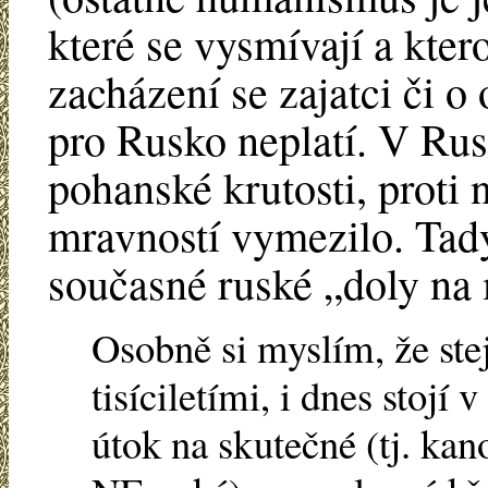
které se vysmívají a kte
zacházení se zajatci či o
pro Rusko neplatí. V Ru
pohanské krutosti, proti 
mravností vymezilo. Ta
současné ruské „doly na 
Osobně si myslím, že ste
tisíciletími, i dnes stojí
útok na skutečné (tj. kan