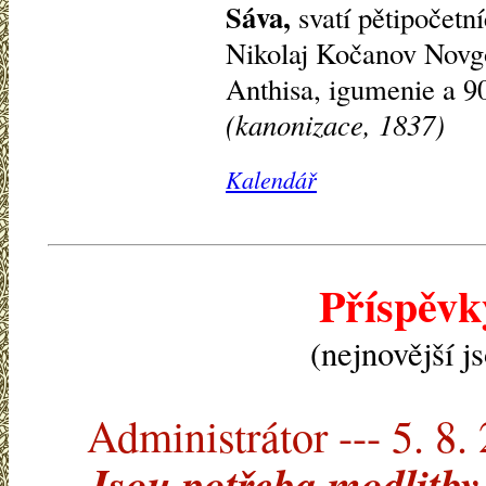
Sáva,
svatí pětipočetní
Nikolaj Kočanov Novgo
Anthisa, igumenie a 90
(kanonizace, 1837)
Kalendář
Příspěv
(nejnovější j
Administrátor --- 5. 8.
Jsou potřeba modlitby 