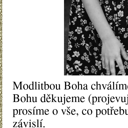
Modlitbou Boha chválíme 
Bohu děkujeme (projevuj
prosíme o vše, co potře
závislí.