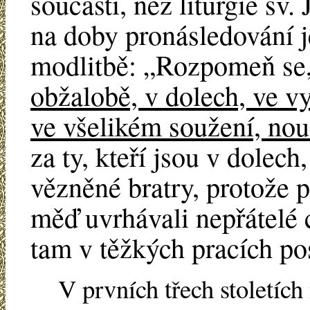
součásti, než liturgie sv
na doby pronásledování je
modlitbě: „Rozpomeň se, 
obžalobě, v dolech, ve v
ve všelikém soužení, nouz
za ty, kteří jsou v dolech
vězněné bratry, protože 
měď uvrhávali nepřátelé c
tam v těžkých pracích po
V prvních třech stoletích