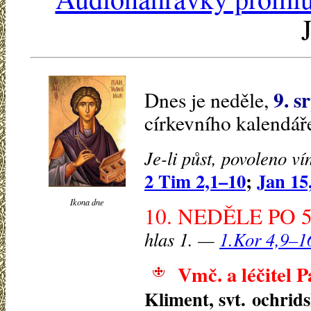
9. s
Dnes je
neděle,
církevního kalendář
Je-li půst, povoleno ví
2 Tim 2,1–10
;
Jan 15
Ikona dne
10. NEDĚLE PO 5
hlas 1. —
1.Kor 4,9–1
Vmč. a léčitel 
Kliment, svt. ochrid