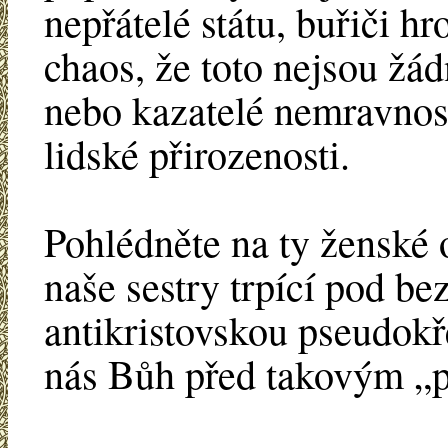
nepřátelé státu, buřiči hr
chaos, že toto nejsou žádn
nebo kazatelé nemravnost
lidské přirozenosti.
Pohlédněte na ty ženské 
naše sestry trpící pod b
antikristovskou pseudok
nás Bůh před takovým „p