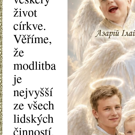
život
církve.
Věříme,
že
modlitba
je
nejvyšší
ze všech
lidských
činností.