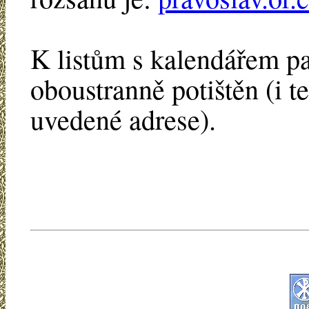
K listům s kalendářem pat
oboustranně potištěn (i 
uvedené adrese).