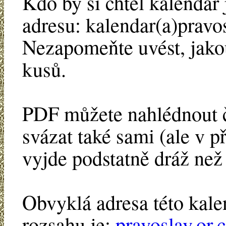
Kdo by si chtěl kalendář 
adresu: kalendar(a)pravo
Nezapomeňte uvést, jakou
kusů.
PDF můžete nahlédnout č
svázat také sami (ale v p
vyjde podstatně dráž než 
Obvyklá adresa této kal
rozsahu je:
pravoslav.or.