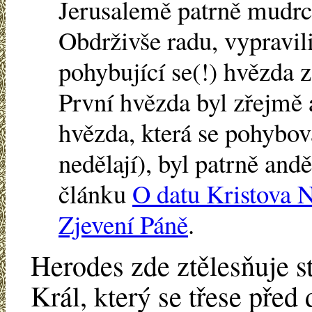
Jerusalemě patrně mudrc
Obdrživše radu, vypravili
pohybující se(!) hvězda 
První hvězda byl zřejmě
hvězda, která se pohybov
nedělají), byl patrně and
článku
O datu Kristova 
Zjevení Páně
.
Herodes zde ztělesňuje s
Král, který se třese před