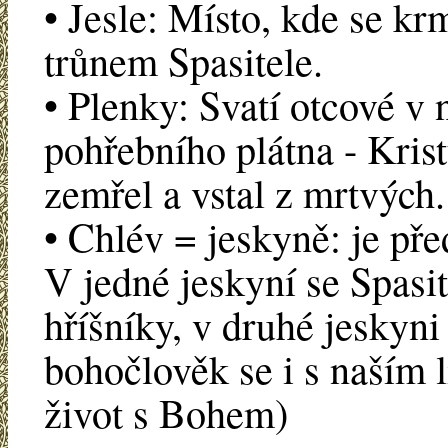
• Jesle: Místo, kde se kr
trůnem Spasitele.
• Plenky: Svatí otcové v 
pohřebního plátna - Krist
zemřel a vstal z mrtvých.
• Chlév = jeskyně: je př
V jedné jeskyní se Spasit
hříšníky, v druhé jeskyni 
bohočlověk se i s naším l
život s Bohem)