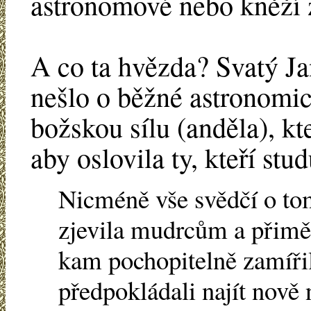
astronomové nebo kněží z
A co ta hvězda? Svatý Ja
nešlo o běžné astronomic
božskou sílu (anděla), kte
aby oslovila ty, kteří stu
Nicméně vše svědčí o tom
zjevila mudrcům a přiměl
kam pochopitelně zamířil
předpokládali najít nově