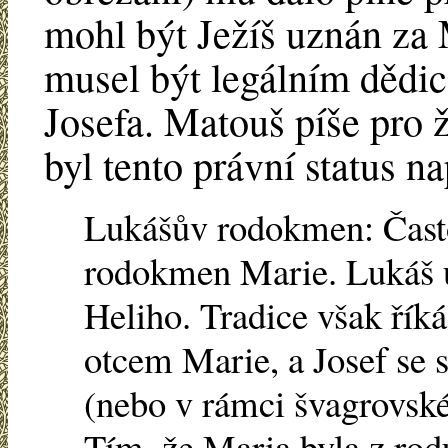
mohl být Ježíš uznán za
musel být legálním dědi
Josefa. Matouš píše pro 
byl tento právní status n
Lukášův rodokmen: Často
rodokmen Marie. Lukáš u
Heliho. Tradice však říká
otcem Marie, a Josef se 
(nebo v rámci švagrovsk
Tím, že Maria byla z rodu