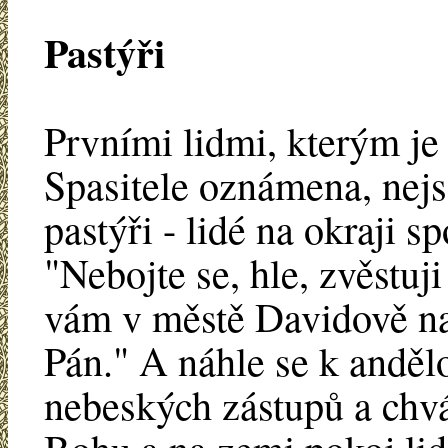
Pastýři
Prvními lidmi, kterým je
Spasitele oznámena, nejs
pastýři - lidé na okraji s
"Nebojte se, hle, zvěstuj
vám v městě Davidově nar
Pán." A náhle se k anděl
nebeských zástupů a chvá