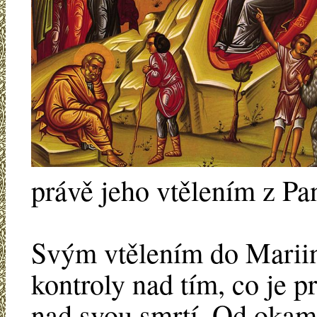
právě jeho vtělením z Pa
Svým vtělením do Mariin
kontroly nad tím, co je p
nad svou smrtí. Od okamž