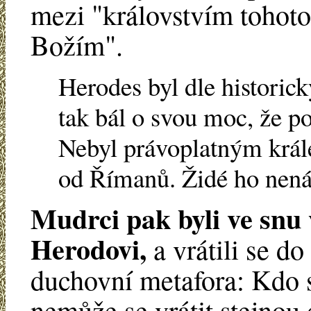
mezi "královstvím tohoto
Božím".
Herodes byl dle historick
tak bál o svou moc, že po
Nebyl právoplatným král
od Římanů. Židé ho nená
Mudrci pak byli ve snu 
Herodovi,
a vrátili se do
duchovní metafora: Kdo s
nemůže se vrátit stejnou 