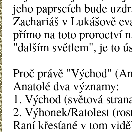
jeho paprscích bude uzdr
Zachariáš v Lukášově eva
přímo na toto proroctví n
"dalším světlem", je to ú
Proč právě "Východ" (An
Anatolé dva významy:
1. Východ (světová stran
2. Výhonek/Ratolest (rost
Raní křesťané v tom viděl