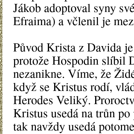
Jákob adoptoval syny sv
Efraima) a včlenil je me
Původ Krista z Davida 
protože Hospodin slíbil 
nezanikne. Víme, že Židé
když se Kristus rodí, vlá
Herodes Veliký. Proroctv
Kristus usedá na trůn po
tak navždy usedá potome