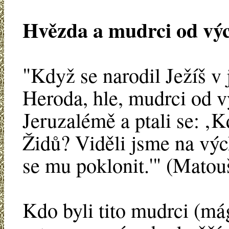
Hvězda a mudrci od vý
"Když se narodil Ježíš v
Heroda, hle, mudrci od v
Jeruzalémě a ptali se: ‚K
Židů? Viděli jsme na výc
se mu poklonit.'" (Matou
Kdo byli tito mudrci (m