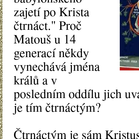
zajetí po Krista
čtrnáct." Proč
Matouš u 14
generací někdy
vynechává jména
králů a v
posledním oddílu jich uv
je tím čtrnáctým?
Čtrnáctým je sám Kristu