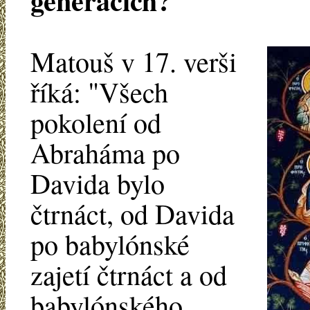
generacích?
Matouš v 17. verši
říká: "Všech
pokolení od
Abraháma po
Davida bylo
čtrnáct, od Davida
po babylónské
zajetí čtrnáct a od
babylónského