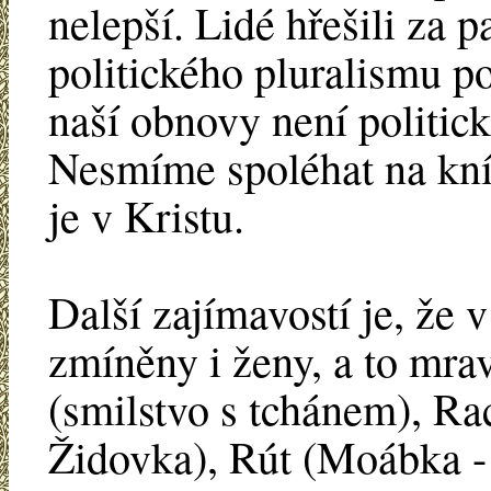
nelepší. Lidé hřešili za p
politického pluralismu p
naší obnovy není politick
Nesmíme spoléhat na kníž
je v Kristu.
Další zajímavostí je, že
zmíněny i ženy, a to mra
(smilstvo s tchánem), Rac
Židovka), Rút (Moábka 