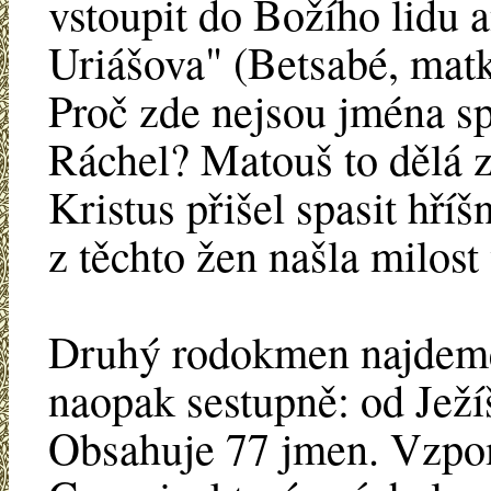
vstoupit do Božího lidu a
Uriášova" (Betsabé, matk
Proč zde nejsou jména sp
Ráchel? Matouš to dělá 
Kristus přišel spasit hříš
z těchto žen našla milos
Druhý rodokmen najdeme 
naopak sestupně: od Jež
Obsahuje 77 jmen. Vzp