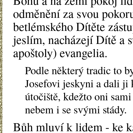
Bohu a na zemi pokoj lid
odměnění za svou pokoru 
betlémského Dítěte zástu
jeslím, nacházejí Dítě a s
apoštoly) evangelia.
Podle některý tradic to by
Josefovi jeskyni a dali ji
útočiště, kdežto oni sam
nebem i se svými stády.
Bůh mluví k lidem - ke 