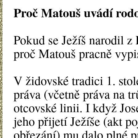
Proč Matouš uvádí rod
Pokud se Ježíš narodil z
proč Matouš pracně vypi
V židovské tradici 1. stol
práva (včetně práva na t
otcovské linii. I když Jo
jeho přijetí Ježíše (akt p
obřezání) mu dalo plné p