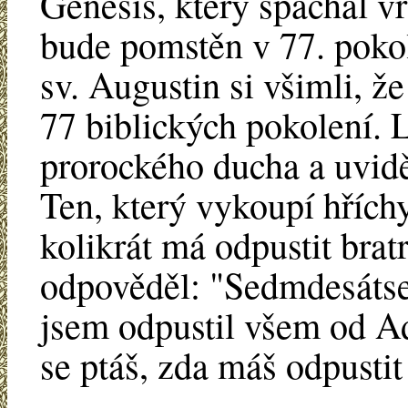
Genesis, který spáchal vr
bude pomstěn v 77. pokole
sv. Augustin si všimli, ž
77 biblických pokolení. 
prorockého ducha a uviděl
Ten, který vykoupí hříchy
kolikrát má odpustit brat
odpověděl: "Sedmdesátse
jsem odpustil všem od Ad
se ptáš, zda máš odpusti