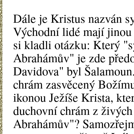
Dále je Kristus nazván
Východní lidé mají jinou 
si kladli otázku: Který "
Abrahámův" je zde před
Davidova" byl Šalamoun.
chrám zasvěcený Božímu
ikonou Ježíše Krista, kt
duchovní chrám z živých 
Abrahámův"? Samozřejmě