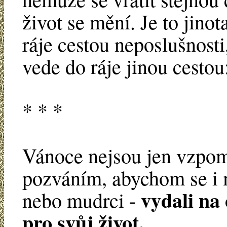
život se mění. Je to jino
ráje cestou neposlušnosti
vede do ráje jinou cestou
* * *
Vánoce nejsou jen vzpomí
pozváním, abychom se i 
vydali na 
nebo mudrci -
pro svůj život.