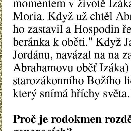
momentem v životě Izáka
Moria. Když už chtěl Ab
ho zastavil a Hospodin ř
beránka k oběti." Když Ja
Jordánu, navázal na na z
Abrahamovu oběť Izáka) 
starozákonního Božího li
který snímá hříchy světa.
Proč je rodokmen rozděl