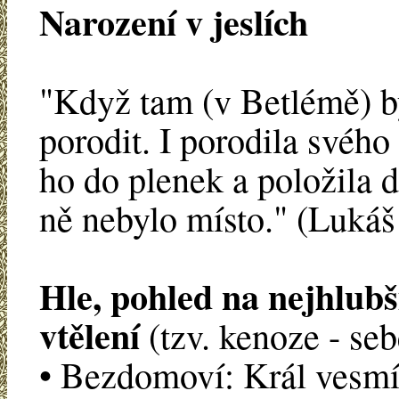
Narození v jeslích
"Když tam (v Betlémě) by
porodit. I porodila svéh
ho do plenek a položila do
ně nebylo místo." (Lukáš 
Hle, pohled na nejhlubší
vtělení
(tzv. kenoze - se
• Bezdomoví: Král vesmí