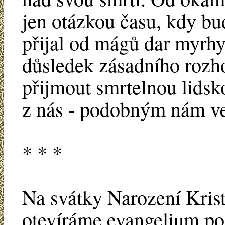
jen otázkou času, kdy bu
přijal od mágů dar myrhy
důsledek zásadního rozho
přijmout smrtelnou lidsko
z nás - podobným nám ve
* * *
Na svátky Narození Kris
otevíráme evangelium p