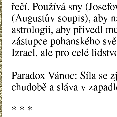
řečí. Používá sny (Josefov
(Augustův soupis), aby n
astrologii, aby přivedl 
zástupce pohanského svět
Izrael, ale pro celé lidstv
Paradox Vánoc: Síla se zj
chudobě a sláva v zapadl
* * *