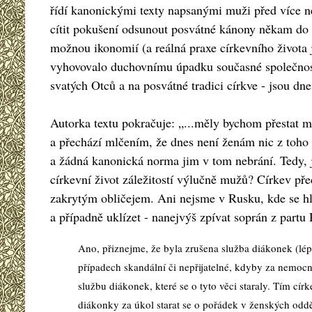
řídí kanonickými texty napsanými muži před více než
cítit pokušení odsunout posvátné kánony někam do s
možnou ikonomií (a reálná praxe církevního života 
vyhovovalo duchovnímu úpadku současné společnost
svatých Otců a na posvátné tradici církve - jsou dnes
Autorka textu pokračuje: „...měly bychom přestat m
a přechází mlčením, že dnes není ženám nic z toho 
a žádná kanonická norma jim v tom nebrání. Tedy, 
církevní život záležitostí výlučně mužů? Církev př
zakrytým obličejem. Ani nejsme v Rusku, kde se hlá
a případně uklízet - nanejvýš zpívat soprán z part
Ano, přiznejme, že byla zrušena služba diákonek (lép
případech skandální či nepřijatelné, kdyby za nemocn
službu diákonek, které se o tyto věci staraly. Tím cí
diákonky za úkol starat se o pořádek v ženských oddě