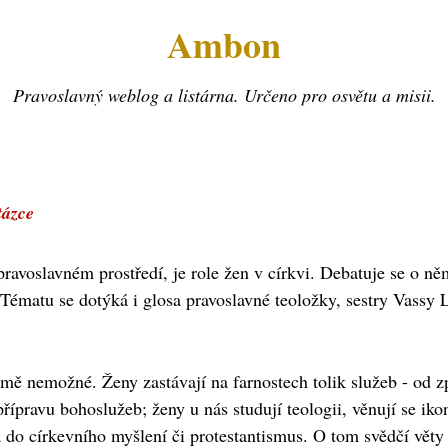
Ambon
Pravoslavný weblog a listárna. Určeno pro osvětu a misii.
tázce
 pravoslavném prostředí, je role žen v církvi. Debatuje se o ně
Tématu se dotýká i glosa pravoslavné teoložky, sestry Vassy L
ejmě nemožné. Ženy zastávají na farnostech tolik služeb - od z
ípravu bohoslužeb; ženy u nás studují teologii, věnují se ikon
 do církevního myšlení či protestantismus. O tom svědčí věty 