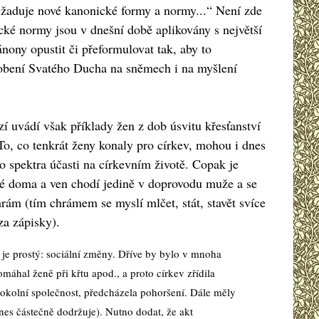
 vyžaduje nové kanonické formy a normy...“ Není zde
cké normy jsou v dnešní době aplikovány s největší
nony opustit či přeformulovat tak, aby to
sobení Svatého Ducha na sněmech i na myšlení
í uvádí však příklady žen z dob úsvitu křesťanství
To, co tenkrát ženy konaly pro církev, mohou i dnes
 spektra účasti na církevním životě. Copak je
ené doma a ven chodí jedině v doprovodu muže a se
rám (tím chrámem se myslí mlčet, stát, stavět svíce
za zápisky).
 je prostý: sociální změny. Dříve by bylo v mnoha
hal ženě při křtu apod., a proto církev zřídila
ro okolní společnost, předcházela pohoršení. Dále měly
nes částečně dodržuje). Nutno dodat, že akt