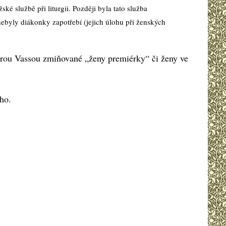
 službě při liturgii. Později byla tato služba
nebyly diákonky zapotřebí (jejich úlohu při ženských
strou Vassou zmiňované „ženy premiérky“ či ženy ve
ého.