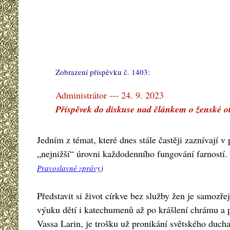
Zobrazení příspěvku č. 1403:
#
Administrátor --- 24. 9. 2023
Příspěvek do diskuse nad článkem o ženské o
Jedním z témat, které dnes stále častěji zaznívají v
„nejnižší“ úrovni každodenního fungování farností. 
Pravoslavné zprávy
)
Představit si život církve bez služby žen je samozř
výuku dětí i katechumenů až po krášlení chrámu a př
Vassa Larin, je trošku už pronikání světského ducha