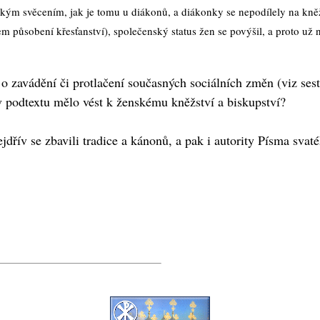
m svěcením, jak je tomu u diákonů, a diákonky se nepodílely na kněžské
m působení křesťanství), společenský status žen se povýšil, a proto už 
 o zavádění či protlačení současných sociálních změn (viz se
 v podtextu mělo vést k ženskému kněžství a biskupství?
ejdřív se zbavili tradice a kánonů, a pak i autority Písma svat