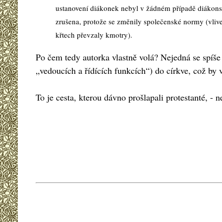
ustanovení diákonek nebyl v žádném případě diákonský
zrušena, protože se změnily společenské normy (vlive
křtech převzaly kmotry).
Po čem tedy autorka vlastně volá? Nejedná se spíše
„vedoucích a řídících funkcích“) do církve, což by
To je cesta, kterou dávno prošlapali protestanté, - n