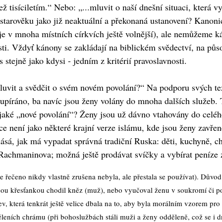
 tisíciletím.“ Nebo: „...mluvit o naší dnešní situaci, která
tarověku jako již neaktuální a překonaná ustanovení? Kanoni
je v mnoha místních církvích ještě volnější), ale nemůžeme ká
i. Vždyť kánony se zakládají na biblickém svědectví, na pů
 stejně jako kdysi - jedním z kritérií pravoslavnosti.
luvit a svědčit o svém novém povolání?“ Na podporu svých tez
upíráno, ba navíc jsou ženy volány do mnoha dalších služeb. 
jaké „nové povolání“? Ženy jsou už dávno vtahovány do celého
ece není jako některé krajní verze islámu, kde jsou ženy zavř
sá, jak má vypadat správná tradiční Ruska: děti, kuchyně, ch
u Rachmaninova; možná ještě prodávat svíčky a vybírat peníze 
e řečeno nikdy vlastně zrušena nebyla, ale přestala se používat). Důvod
ou křesťankou chodil kněz (muž), nebo vyučoval ženu v soukromí či pomá
rkev, která tenkrát ještě velice dbala na to, aby byla morálním vzorem p
leních chrámu (při bohoslužbách stáli muži a ženy odděleně, což se i d